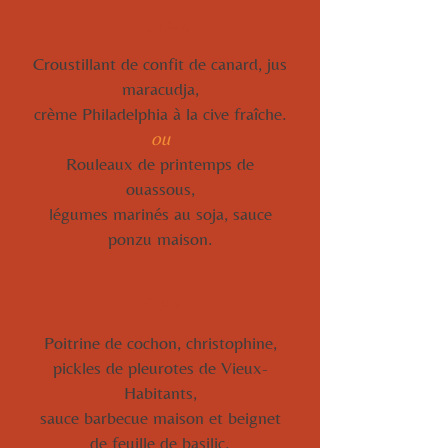
Entrées
Croustillant de confit de canard, jus
maracudja,
crème Philadelphia à la cive fraîche.
ou
Rouleaux de printemps de
ouassous,
légumes marinés au soja, sauce
ponzu maison.
Plats
Poitrine de cochon, christophine,
pickles de pleurotes de Vieux-
Habitants,
sauce barbecue maison et beignet
de feuille de basilic.