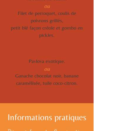
ou
Filet de perroquet, coulis de
poivrons grillés,
petit blé façon créole et gombo en
pickles.
Desserts
Pavlova exotique.
ou
Ganache chocolat noir, banane
caramélisée, tuile coco-citron.
Informations pratiques